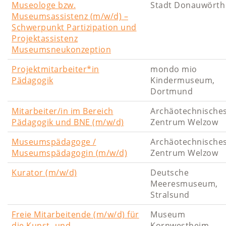
Museologe bzw.
Stadt Donauwörth
Museumsassistenz (m/w/d) –
Schwerpunkt Partizipation und
Projektassistenz
Museumsneukonzeption
Projektmitarbeiter*in
mondo mio
Pädagogik
Kindermuseum,
Dortmund
Mitarbeiter/in im Bereich
Archäotechnische
Pädagogik und BNE (m/w/d)
Zentrum Welzow
Museumspädagoge /
Archäotechnische
Museumspädagogin (m/w/d)
Zentrum Welzow
Kurator (m/w/d)
Deutsche
Meeresmuseum,
Stralsund
Freie Mitarbeitende (m/w/d) für
Museum
die Kunst- und
Kornwestheim,