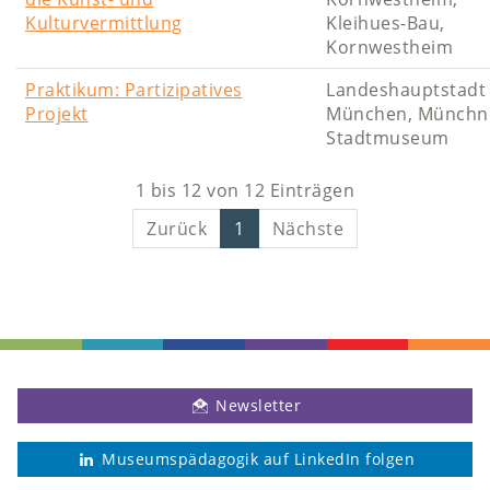
Kulturvermittlung
Kleihues-Bau,
Kornwestheim
Praktikum: Partizipatives
Landeshauptstadt
Projekt
München, Münchn
Stadtmuseum
1 bis 12 von 12 Einträgen
Zurück
1
Nächste
Newsletter
Museumspädagogik auf LinkedIn folgen