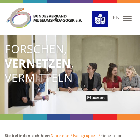
EN
Togg
navig
FORSCHEN,
VERNETZEN
,
VERMITTELN
Sie befinden sich hier:
Startseite /
Fachgruppen /
Generation