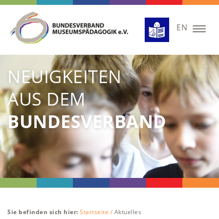
EN
Togg
navig
NEUIGKEITEN
AUS DEM
BUNDESVERBAND
Sie befinden sich hier:
Startseite /
Aktuelles