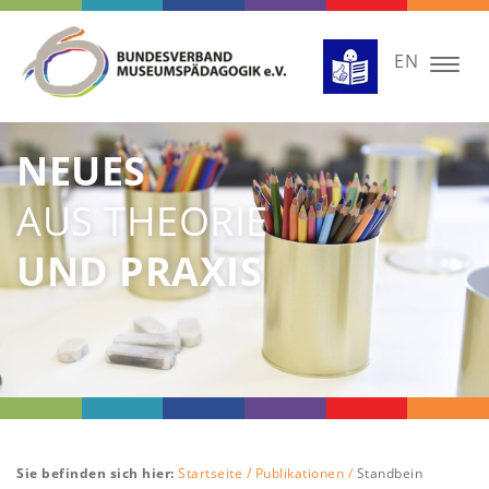
EN
Togg
navig
NEUES
AUS THEORIE
UND PRAXIS
Sie befinden sich hier:
Startseite /
Publikationen /
Standbein