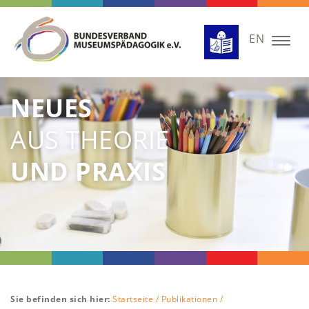
EN
Togg
navig
NEUES
AUS THEORIE
UND PRAXIS
Sie befinden sich hier:
Startseite /
Publikationen /