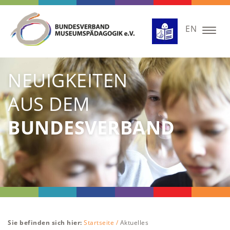
EN
Togg
navig
NEUIGKEITEN
AUS DEM
BUNDESVERBAND
Sie befinden sich hier:
Startseite /
Aktuelles