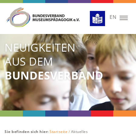
EN
Togg
navig
NEUIGKEITEN
AUS DEM
BUNDESVERBAND
Sie befinden sich hier:
Startseite /
Aktuelles