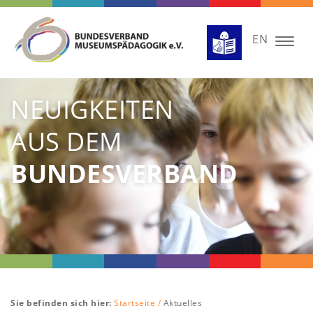
EN
Togg
navig
NEUIGKEITEN
AUS DEM
BUNDESVERBAND
Sie befinden sich hier:
Startseite /
Aktuelles