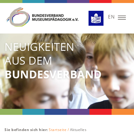
EN
Togg
navig
NEUIGKEITEN
AUS DEM
BUNDESVERBAND
Sie befinden sich hier:
Startseite /
Aktuelles